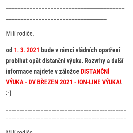
________________________________________
__________________________________
Milí rodiče,
od
1. 3. 2021
bude v rámci vládních opatření
probíhat opět distanční výuka. Rozvrhy a další
informace najdete v záložce
DISTANČNÍ
VÝUKA - DV BŘEZEN 2021 - !ON-LINE VÝUKA!
.
:-)
_____________________________________________
_____________________________________________
Milí rodiče,