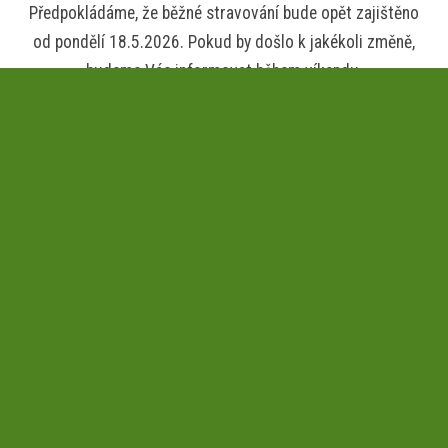
Předpokládáme, že běžné stravování bude opět zajištěno
od pondělí 18.5.2026. Pokud by došlo k jakékoli změně,
budeme Vás informovat během víkendu.
Děkujeme za Vaši trpělivost a pochopení v této
komplikované situaci.
Vedení MŠ Milhostov
---------------------------------------------
------
Naše škola se pravidelně účastní projektu KOUKAJÍ NA